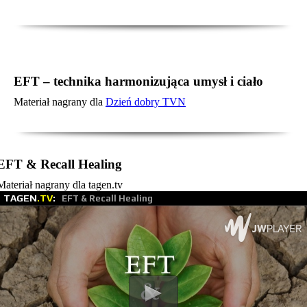
EFT – technika harmonizująca umysł i ciało
Materiał nagrany dla
Dzień dobry TVN
EFT & Recall Healing
Materiał nagrany dla tagen.tv