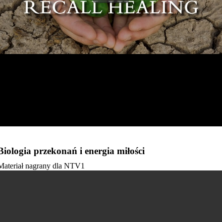
Biologia przekonań i energia miłości
Materiał nagrany dla NTV1